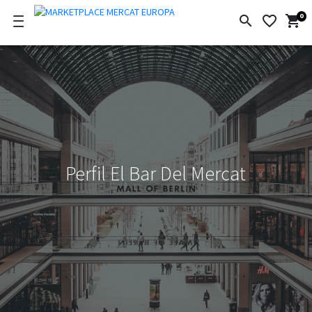
0
search
favorite_border
shopping_cart
Ci
de
la
co
Perfil El Bar Del Mercat