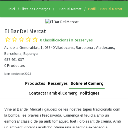
Inici
Llista de Comerços
El Bar Del Mercat
Perfil El Bar Del Mercat
El Bar Del Mercat
star_border
star_border
star_border
star_border
star_border
0 Classificacions i 0 Ressenyes
Av. de la Generalitat, 1, 08840 Viladecans, Barcelona , Viladecans,
Barcelona, Espanya
687 461 037
0 Productes
Membre des de 2025
Productes
Ressenyes
Sobre el Comerç
Contactar amb el Comerç
Polítiques
Vine al Bar del Mercat i gaudeix de les nostres tapes tradicionals com
la bomba, les braves i l'escalivada. Comença el teu dia amb un
esmorzar clàssic de pa amb tomàquet, fuet i croissant de crema. Amb
un ambient vibrant i acollidor, oferim una autèntica experiència