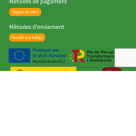
Mètodes de pagament
Targeta de crèdit
Mètodes d'enviament
Recollir a la botiga
Web desenvolupada per
Javajan, experts en disseny i programació de webs, apps i botigues
online.
Llicenciada per
Moneder, experts en la sostenibilitat del comerç local.